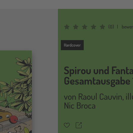
(
0
)
bewer
Average Rating: 0
Hardcover
Hardcover
Spirou und Fanta
Gesamtausgabe 
von
Raoul Cauvin
,
il
Nic Broca
Teilen
Merkzettel