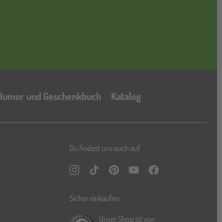
Katalog
Humor und Geschenkbuch
Katalog
Du findest uns auch auf
Instagram
TikTok
Pinterest
YouTube
Facebook
Sicher einkaufen
Unser Shop ist von