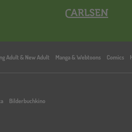
Hauptnavigation
ng Adult & New Adult
Manga & Webtoons
Comics
ta
Bilderbuchkino