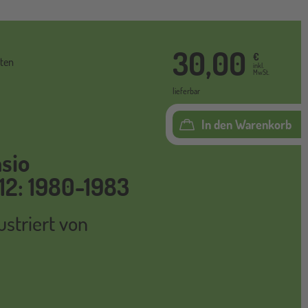
30,00
€
ten
inkl.
MwSt.
lieferbar
In den Warenkorb
sio
12: 1980-1983
lustriert von