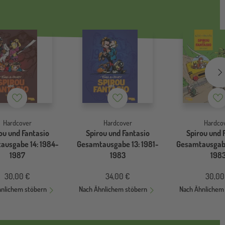
Merkzettel
Merkzettel
Me
Hardcover
Hardcover
Hardco
ou und Fantasio
Spirou und Fantasio
Spirou und 
ausgabe 14: 1984-
Gesamtausgabe 13: 1981-
Gesamtausgabe
1987
1983
198
30,00 €
34,00 €
30,00
hnlichem stöbern
Nach Ähnlichem stöbern
Nach Ähnlichem