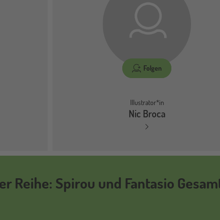
Folgen
Illustrator*in
Nic Broca
der Reihe: Spirou und Fantasio Gesa