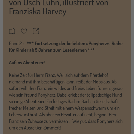
von
Usch Luhn
,
illustriert von
Franziska Harvey
Teilen
Merkzettel
Band
2 :
*** Fortsetzung der beliebten »Ponyherz«-Reihe
für Kinder ab 5 Jahren zum Lesenlernen ***
Auf ins Abenteuer!
Keine Zeit für Herrn Franz: Weil sich auf dem Pferdehof
niemand mit ihm beschäftigen kann, reißt der Mops aus. Ab
sofort will Herr Franz ein wildes und freies Leben führen, genau
wie sein Freund Ponyherz. Dabei erlebt der tollpatischige Hund
so einige Abenteuer: Ein lustiges Bad im Bach in Gesellschaft
frecher Meisen und Streit mit einem Wespenschwarm um ein
Leberwurstbrot. Als aber ein Gewitter aufzieht, beginnt Herr
Franz sein Zuhause zu vermissen … Wie gut, dass Ponyherz sich
um den Ausreißer kümmert!