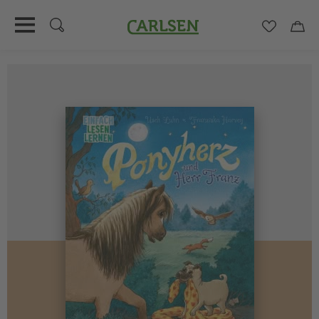
Carlsen
Merkzett
Car
Direkt
zum
Inhalt