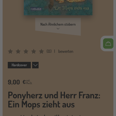
Nach Ähnlichem stöbern
(
0
)
bewerten
Average Rating: 0
Hardcover
9,00
€
inkl.
MwSt.
Ponyherz und Herr Franz:
Ein Mops zieht aus