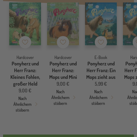
Merkzettel
Merkzettel
Merkzettel
Hardcover
Hardcover
E-Book
Har
Ponyherz und
Ponyherz und
Ponyherz und
Ponyh
Herr Franz:
Herr Franz:
Herr Franz: Ein
Herr F
Kleines Fohlen,
Mops und Mini
Mops zieht aus
Mops z
großer Held
9,00 €
5,99 €
9,
9,00 €
Nach
Nach
Na
Ähnlichem
Ähnlichem
Ähnl
Nach
stöbern
stöbern
stö
Ähnlichem
stöbern