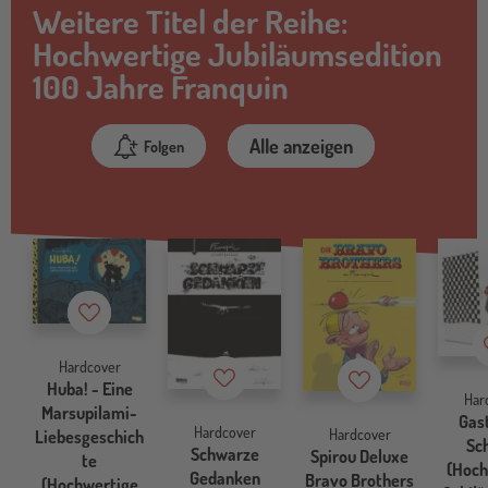
Weitere Titel der Reihe:
Hochwertige Jubiläumsedition
100 Jahre Franquin
Alle anzeigen
Folgen
Merkzettel
Hardcover
Merkzettel
Merkzettel
Huba! - Eine
Har
Marsupilami-
Gas
Hardcover
Hardcover
Liebesgeschich
Sc
Schwarze
Spirou Deluxe
te
(Hoch
Gedanken
Bravo Brothers
(Hochwertige