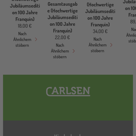
Jubilä
Gesamtausgab
(Hochwertige
Jubiläumsediti
on 10
e (Hochwertige
Jubiläumsediti
on 100 Jahre
Fra
Jubiläumsediti
on 100 Jahre
Franquin)
89
on 100 Jahre
Franquin)
18,00 €
Na
Franquin)
34,00 €
Nach
Ähnl
22,00 €
Nach
Ähnlichem
stö
Ähnlichem
stöbern
Nach
stöbern
Ähnlichem
stöbern
Hauptnavigation