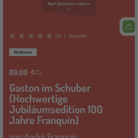
Nach Ähnlichem stöbern
(
0
)
bewerten
Average Rating: 0
Hardcover
89,00
€
inkl.
MwSt.
Gaston im Schuber
(Hochwertige
Jubiläumsedition 100
Jahre Franquin)
von
André Franquin