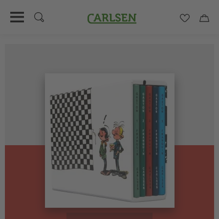
Carlsen
Merkzett
Car
Direkt
zum
Inhalt