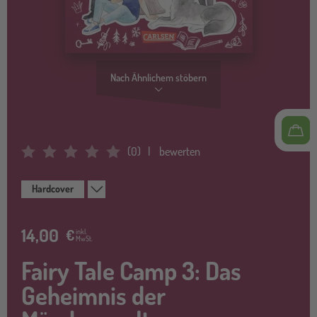
Nach Ähnlichem stöbern
(
0
)
bewerten
Average Rating: 0
Hardcover
14,00
€
inkl.
MwSt.
Fairy Tale Camp 3: Das
Geheimnis der