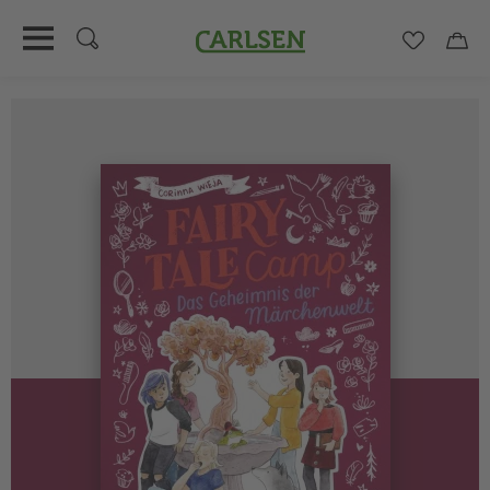
Carlsen
Merkzett
Car
Direkt
zum
Inhalt