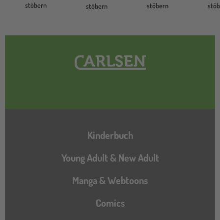
stöbern
stöbern
stö
stöbern
Hauptnavigation
Kinderbuch
Young Adult & New Adult
Manga & Webtoons
Comics