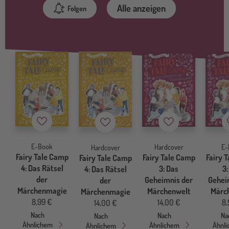
Alle anzeigen
Folgen
Merkzettel
Merkzettel
Merkzettel
E-Book
Hardcover
E-
Hardcover
Fairy Tale Camp
Fairy Tale Camp
Fairy 
Fairy Tale Camp
4: Das Rätsel
3: Das
3:
4: Das Rätsel
der
Geheimnis der
Gehei
der
Märchenmagie
Märchenwelt
Märc
Märchenmagie
8,99 €
14,00 €
8,
14,00 €
Nach
Nach
Na
Nach
Ähnlichem
Ähnlichem
Ähnl
Ähnlichem