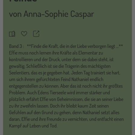
von
Anna-Sophie Caspar
Teilen
Merkzettel
Band
3 :
**Finde die Kraft, die in der Liebe verborgen liegt …**
Effie muss noch lernen ihre Kräfte als Elementar zu
kontrollieren und der Druck, unter dem sie dabei steht, ist
gewaltig. Schließlich ist sie die Trägerin des mächtigsten
Seelentiers, das es je gegeben hat. Jeden Tag trainiert sie hart,
um sich ihrem gefürchteten Feind Nathaniel endlich
entgegenstellen zu können. Aber das ist noch nicht ihr größtes
Problem. Auch Edens Tierseele wird immer stärker und
plötzlich erfährt Effie von Geheimnissen, die sie an seiner Liebe
zu ihr zweifeln lassen. Doch ihr bleibt kaum Zeit seinen
Gefühlen auf den Grund zu gehen, denn Nathaniel setzt alles
daran, Effie und ihre Freunde zu vernichten, und entfacht einen
Kampf auf Leben und Tod.