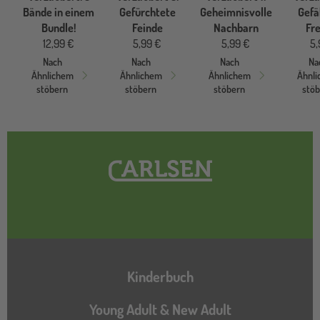
Bände in einem
Gefürchtete
Geheimnisvolle
Gefä
Bundle!
Feinde
Nachbarn
Fr
12,99 €
5,99 €
5,99 €
5,
Nach
Nach
Nach
Na
Ähnlichem
Ähnlichem
Ähnlichem
Ähnl
stöbern
stöbern
stöbern
stö
Hauptnavigation
Kinderbuch
Young Adult & New Adult