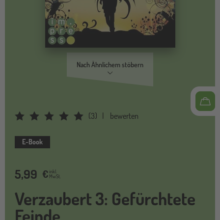
Nach Ähnlichem stöbern
(
3
)
bewerten
Average Rating: 4.6667
E-Book
5,99
€
inkl.
MwSt.
Verzaubert 3: Gefürchtete
Feinde