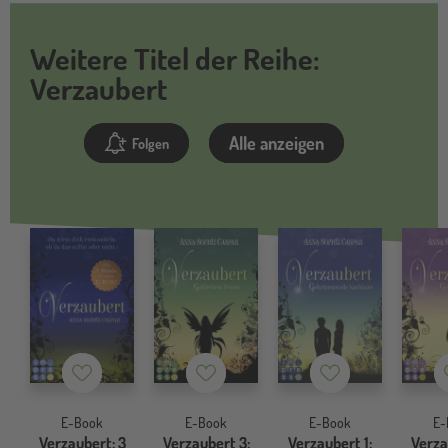
Weitere Titel der Reihe:
Verzaubert
Alle anzeigen
Folgen
Merkzettel
Merkzettel
Merkzettel
E-Book
E-Book
E-Book
E-
Verzaubert: 3
Verzaubert 3:
Verzaubert 1:
Verza