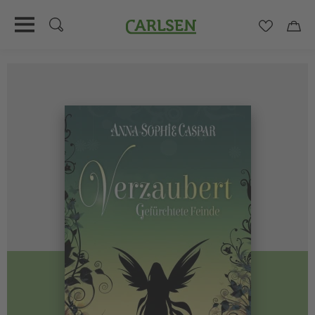
Carlsen
Merkzett
Car
Direkt
zum
Inhalt