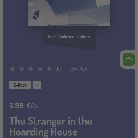
Nach Ähnlichem stöbern
(
0
)
bewerten
Average Rating: 0
E-Book
6,99
€
inkl.
MwSt.
The Stranger in the
Hoarding House