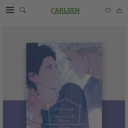
Carlsen
Merkzett
Car
Direkt
zum
Inhalt