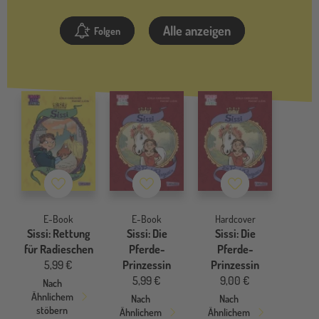
Alle anzeigen
Folgen
Merkzettel
Merkzettel
Merkzettel
E-Book
E-Book
Hardcover
Sissi: Rettung
Sissi: Die
Sissi: Die
für Radieschen
Pferde-
Pferde-
5,99 €
Prinzessin
Prinzessin
5,99 €
9,00 €
Nach
Ähnlichem
Nach
Nach
stöbern
Ähnlichem
Ähnlichem