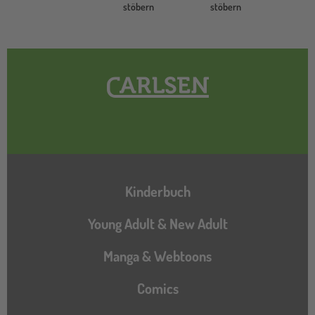
stöbern
stöbern
Hauptnavigation
Kinderbuch
Young Adult & New Adult
Manga & Webtoons
Comics