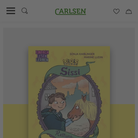
Carlsen
Merkzett
Car
Direkt
zum
Inhalt