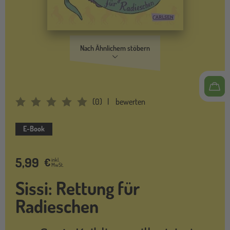
Nach Ähnlichem stöbern
(
0
)
bewerten
Average Rating: 0
E-Book
5,99
€
inkl.
MwSt.
Sissi: Rettung für
Radieschen