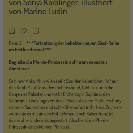
von
Sonja Kaiblinger
,
illustriert
von
Marine Ludin
Teilen
Merkzettel
Band
2 :
***Fortsetzung der beliebten neuen Sissi-Reihe
im Erstleseformat***
Begleite die Pferde-Prinzessin auf ihrem neuesten
Abenteuer!
Seit ihrer Ankunft in Wien stellt Sissi den kaiserlichen Hof auf
den Kopf: Mit Alfons, dem Schlosshund, tobt sie durch die
Gänge des Palastes und treibt Erzherzogin Sophie in den
Wahnsinn. Eines Tages entdeckt Sissi auf einem Markt ein Pony
namens Radieschen und schließt es sofort in ihr Herz. Zu gerne
würde sie es mit an den Hof nehmen, doch Kaiser Franz ist
davon alles andere als begeistert. Also heckt die Pferde-
Prinzessin einen kühnen Plan aus...