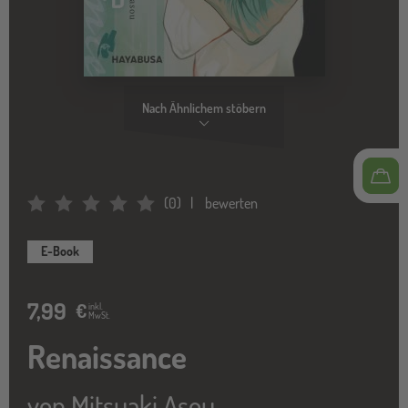
Nach Ähnlichem stöbern
(
0
)
bewerten
Average Rating: 0
E-Book
7,99
€
inkl.
MwSt.
Renaissance
von
Mitsuaki Asou