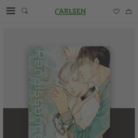
Carlsen
Merkzett
Car
Direkt
zum
Inhalt