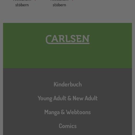
stöbern
stöbern
Hauptnavigation
Kinderbuch
Young Adult & New Adult
Manga & Webtoons
Comics