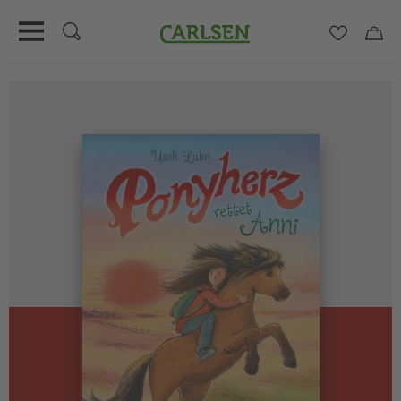
Carlsen
Merkzett
Car
Direkt
zum
Inhalt