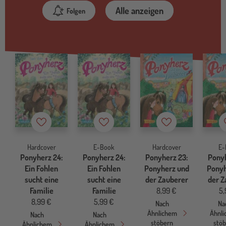
Alle anzeigen
Folgen
Merkzettel
Merkzettel
Merkzettel
Hardcover
E-Book
Hardcover
E-
Ponyherz 24:
Ponyherz 24:
Ponyherz 23:
Ponyh
Ein Fohlen
Ein Fohlen
Ponyherz und
Ponyh
sucht eine
sucht eine
der Zauberer
der Z
Familie
Familie
8,99 €
5,
8,99 €
5,99 €
Nach
Na
Ähnlichem
Ähnl
Nach
Nach
stöbern
stö
Ähnlichem
Ähnlichem