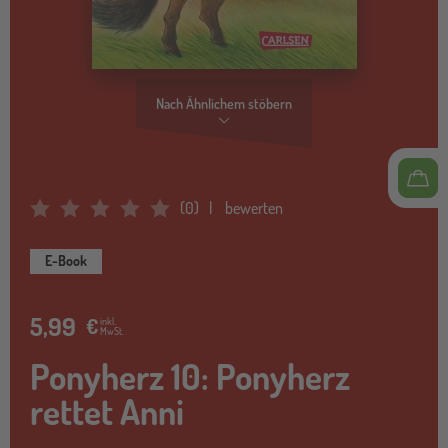
Nach Ähnlichem stöbern
(
0
)
bewerten
Average Rating: 0
E-Book
5,99
€
inkl.
MwSt.
Ponyherz 10: Ponyherz
rettet Anni