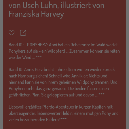
von
Usch Luhn
,
illustriert von
Franziska Harvey
Teilen
Merkzettel
Band
10 :
PONYHERZ: Anni hat ein Geheimnis: Im Wald wartet
Ponyherz auf sie – ein Wildpferd ... Zusammen können sie reiten
wie der Wind ... ***
Band 10: Annis Herz bricht – ihre Eltern wollen wieder zurück
nach Hamburg ziehen! Schnell wird Anni klar: Nichts und
niemand kann sie von ihrem geheimen Wildpony trennen. Und
Ponyherz sieht das ganz genauso. Die beiden fassen einen
gefährlichen Plan. Sie galoppieren auf und davon ... ***
Liebevoll erzähltes Pferde-Abenteuer in kurzen Kapiten mit
überzeugender, liebenswerter Heldin, einem mutigen Pony und
vielen bezaubernden Bildern! ***