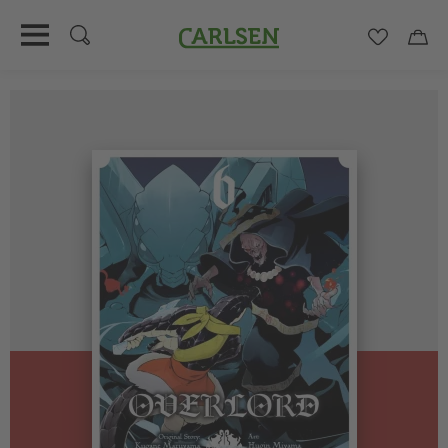
Carlsen
Merkzett
Car
Direkt
zum
Inhalt