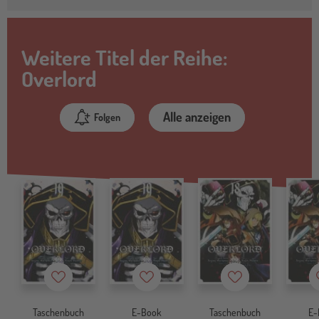
Weitere Titel der Reihe:
Overlord
Alle anzeigen
Folgen
Merkzettel
Merkzettel
Merkzettel
Taschenbuch
E-Book
Taschenbuch
E-