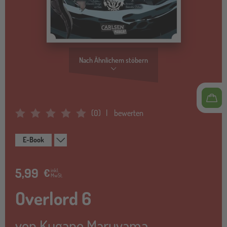
Nach Ähnlichem stöbern
(
0
)
bewerten
Average Rating: 0
E-Book
5,99
€
inkl.
MwSt.
Overlord 6
von
Kugane Maruyama
,