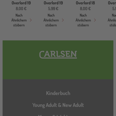
Overlord 19
Overlord 19
Overlord 18
Over
8,00 €
5,99 €
8,00 €
5,
Nach
Nach
Nach
Na
Ähnlichem
Ähnlichem
Ähnlichem
Ähnl
stöbern
stöbern
stöbern
stö
Hauptnavigation
Kinderbuch
Young Adult & New Adult