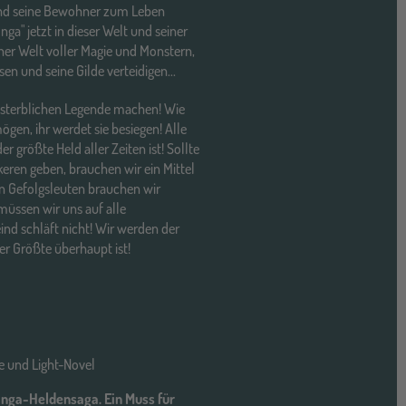
nd seine Bewohner zum Leben
ga" jetzt in dieser Welt und seiner
iner Welt voller Magie und Monstern,
en und seine Gilde verteidigen...
nsterblichen Legende machen! Wie
en, ihr werdet sie besiegen! Alle
r größte Held aller Zeiten ist! Sollte
keren geben, brauchen wir ein Mittel
en Gefolgsleuten brauchen wir
ssen wir uns auf alle
ind schläft nicht! Wir werden der
r Größte überhaupt ist!
e und Light-Novel
anga-Heldensaga. Ein Muss für