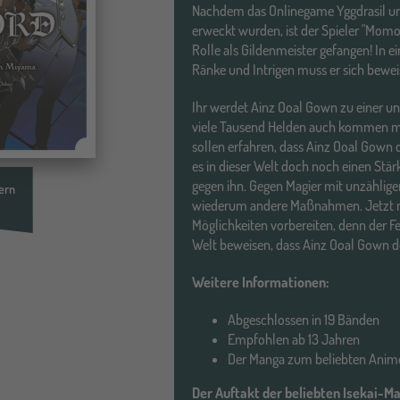
Nachdem das Onlinegame Yggdrasil u
erweckt wurden, ist der Spieler "Momon
Rolle als Gildenmeister gefangen! In e
Ränke und Intrigen muss er sich beweis
Ihr werdet Ainz Ooal Gown zu einer u
viele Tausend Helden auch kommen mög
sollen erfahren, dass Ainz Ooal Gown de
es in dieser Welt doch noch einen Stär
gegen ihn. Gegen Magier mit unzählig
ern
wiederum andere Maßnahmen. Jetzt mü
Möglichkeiten vorbereiten, denn der Fe
Welt beweisen, dass Ainz Ooal Gown de
Weitere Informationen:
Abgeschlossen in 19 Bänden
Empfohlen ab 13 Jahren
Der Manga zum beliebten Anim
Der Auftakt der beliebten Isekai-M