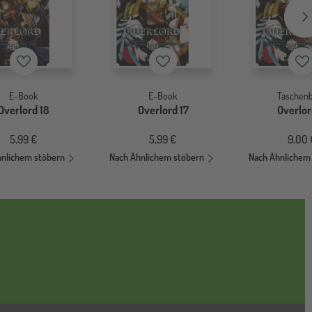
Merkzettel
Merkzettel
Me
E-Book
E-Book
Taschen
Overlord 18
Overlord 17
Overlor
5,99 €
5,99 €
9,00 
hnlichem stöbern
Nach Ähnlichem stöbern
Nach Ähnlichem