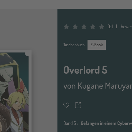
(
0
)
bewer
Average Rating: 0
E-Book
Taschenbuch
E-Book
Overlord 5
von
Kugane Maruy
Teilen
Merkzettel
Band
5 :
Gefangen in einem Cyberw