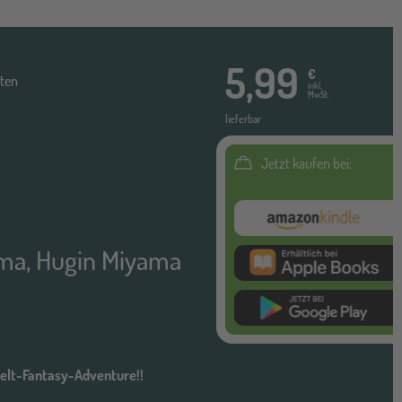
5,99
€
ten
inkl.
MwSt.
lieferbar
Jetzt kaufen bei:
Amazon Kindl
ama
,
Hugin Miyama
itunes ebook
google
elt-Fantasy-Adventure!!