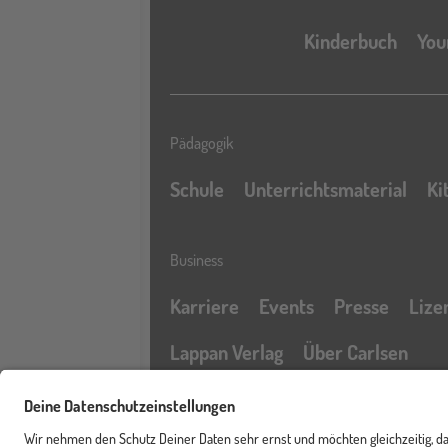
Kinderbuch
You
Pädagogik
Schule
Unterrichtsmaterial
Ki
Business
Karriere
Events
Presse
Lize
Lappan Verlag
Über Carlsen
Profil
Service & Rechtliches