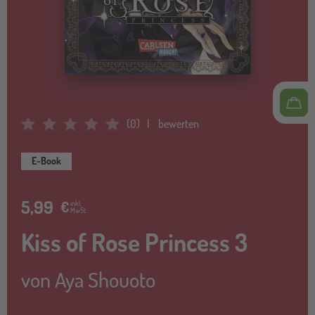
(
0
)
bewerten
Average Rating: 0
E-Book
5,99
€
inkl.
MwSt.
Kiss of Rose Princess 3
von
Aya Shouoto