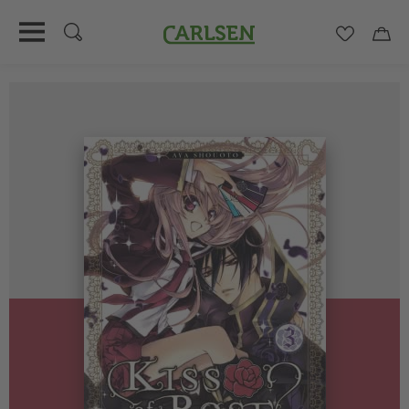
Carlsen
Merkzett
Car
Direkt
zum
Inhalt