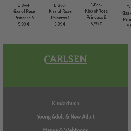
E-Book
E-Book
E-Book
E-
Kiss of Rose
Kiss of Rose
Kiss of Rose
Kiss 
Princess 9
Princess 4
Princess 1
Prin
5,99 €
5,99 €
5,99 €
5,
Hauptnavigation
Kinderbuch
Young Adult & New Adult
Manga & Webtoons