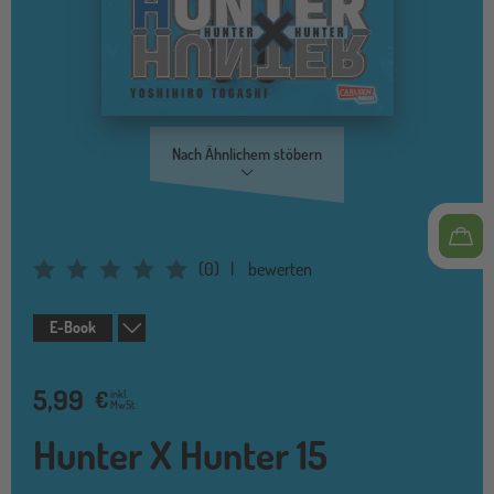
Nach Ähnlichem stöbern
(
0
)
bewerten
Average Rating: 0
E-Book
5,99
€
inkl.
MwSt.
Hunter X Hunter 15