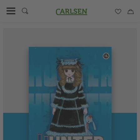
Carlsen
Merkzett
Car
Direkt
zum
Inhalt