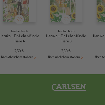
Merkzettel
Merkzettel
Taschenbuch
Taschenbuch
Haruko − Ein Leben für die
Haruko − Ein Leben für die
Haruko 
Tiere 4
Tiere 3
7,50 €
7,50 €
Nach Ähnlichem stöbern
Nach Ähnlichem stöbern
Nach Ä