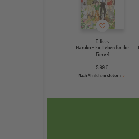
Merkzettel
E-Book
Haruko − Ein Leben für die
Tiere 4
5,99 €
Nach Ähnlichem stöbern