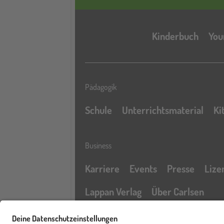
Kinderbuch
You
Pädagogik
Schule
Unterrichtsmaterial
Ki
Business
Karriere
Events
Presse
Lize
Lappan Verlag
Über Carlsen
Profil