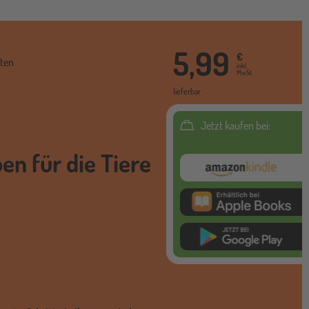
5,99
€
ten
inkl.
MwSt.
lieferbar
Jetzt kaufen bei:
en für die Tiere
Amazon Kindl
itunes ebook
google