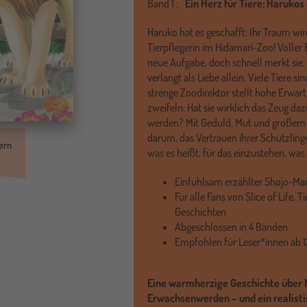
Band
1 :
Ein Herz für Tiere: Harukos
Haruko hat es geschafft: Ihr Traum wird
Tierpflegerin im Hidamari-Zoo! Voller B
neue Aufgabe, doch schnell merkt sie,
verlangt als Liebe allein. Viele Tiere 
strenge Zoodirektor stellt hohe Erwar
zweifeln: Hat sie wirklich das Zeug daz
werden? Mit Geduld, Mut und großem
darum, das Vertrauen ihrer Schützling
ern
was es heißt, für das einzustehen, was
Einfühlsam erzählter Shojo-Man
Für alle Fans von Slice of Life,
Geschichten
Abgeschlossen in 4 Bänden
Empfohlen für Leser*innen ab 
Eine warmherzige Geschichte über M
Erwachsenwerden – und ein realistis