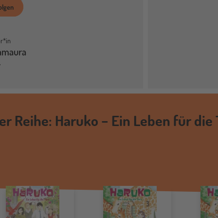
olgen
r*in
amaura
er Reihe: Haruko − Ein Leben für die 