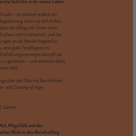
 erste Schritte in ihr neues Leben
 wahr – sie arbeitet endlich als
egeisterung stürzt sie sich in ihre
 dass der Alltag mit Tieren mehr
sind scheu und misstrauisch, und der
tungen an sie. Haruko beginnt zu
u, eine gute Tierpflegerin zu
 Einfühlungsvermögen kämpft sie
e zu gewinnen – und entdeckt dabei,
 man liebt.
ga über den Start ins Berufsleben
 Tier- und Coming-of-Age-
12 Jahren
ut, Mitgefühl und das
cher Blick in den Berufsalltag