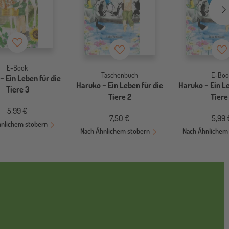
Merkzettel
Merkzettel
Me
E-Book
Taschenbuch
E-Boo
− Ein Leben für die
Haruko − Ein Leben für die
Haruko − Ein Le
Tiere 3
Tiere 2
Tiere
5,99 €
7,50 €
5,99 
hnlichem stöbern
Nach Ähnlichem stöbern
Nach Ähnlichem