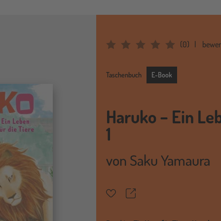
(
0
)
bewer
Average Rating: 0
E-Book
Taschenbuch
E-Book
Haruko − Ein Leb
1
von
Saku Yamaura
Teilen
Merkzettel