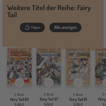
Weitere Titel der Reihe: Fairy
Tail
Alle anzeigen
Folgen
Merkzettel
Merkzettel
Merkzettel
E-Book
E-
E-Book
E-Book
Fairy Tail 57
Fairy
Fairy Tail 63
Fairy Tail 61
5,99 €
5,
5,99 €
5,99 €