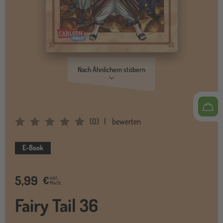
Nach Ähnlichem stöbern
(
0
)
bewerten
Average Rating: 0
E-Book
5,99
€
inkl.
MwSt.
Fairy Tail 36