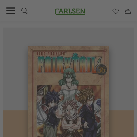
Carlsen
Merkzett
Car
Direkt
zum
Inhalt