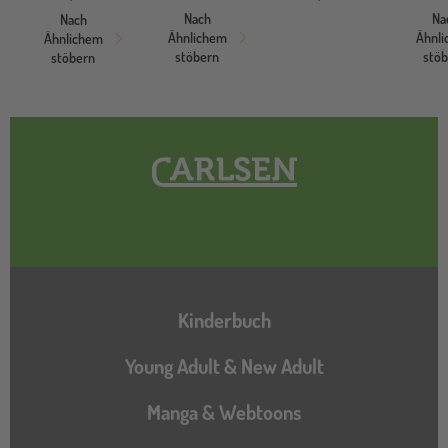
Nach
Na
Nach
Ähnlichem
Ähnl
Ähnlichem
stöbern
stö
stöbern
Hauptnavigation
Kinderbuch
Young Adult & New Adult
Manga & Webtoons