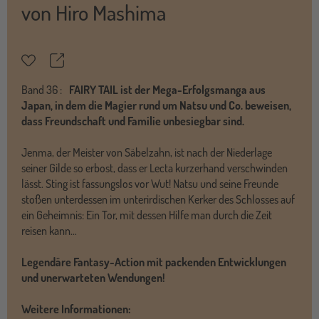
von
Hiro Mashima
Teilen
Merkzettel
Band
36 :
FAIRY TAIL ist der Mega-Erfolgsmanga aus
Japan, in dem die Magier rund um Natsu und Co. beweisen,
dass Freundschaft und Familie unbesiegbar sind.
Jenma, der Meister von Säbelzahn, ist nach der Niederlage
seiner Gilde so erbost, dass er Lecta kurzerhand verschwinden
lässt. Sting ist fassungslos vor Wut! Natsu und seine Freunde
stoßen unterdessen im unterirdischen Kerker des Schlosses auf
ein Geheimnis: Ein Tor, mit dessen Hilfe man durch die Zeit
reisen kann…
Legendäre Fantasy-Action mit packenden Entwicklungen
und unerwarteten Wendungen!
Weitere Informationen: