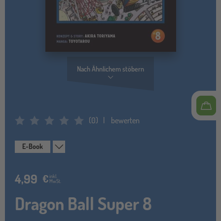
Nach Ähnlichem stöbern
(
0
)
bewerten
Average Rating: 0
E-Book
4,99
€
inkl.
MwSt.
Dragon Ball Super 8