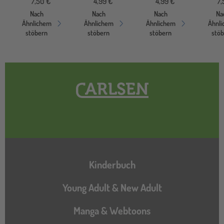
7,50 €
4,99 €
4,99 €
7,
Nach
Nach
Nach
Na
Ähnlichem
Ähnlichem
Ähnlichem
Ähnl
stöbern
stöbern
stöbern
stö
Hauptnavigation
Kinderbuch
Young Adult & New Adult
Manga & Webtoons