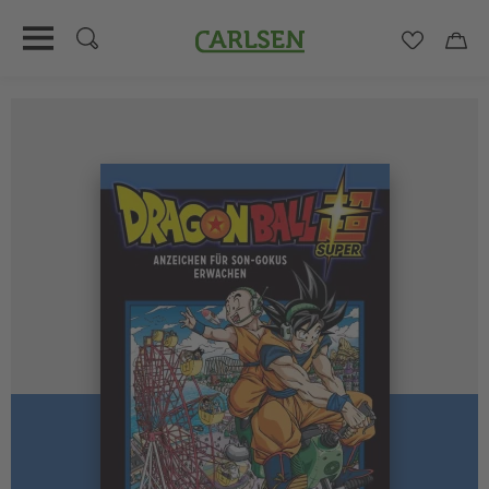
Carlsen
Merkzett
Car
Direkt
zum
Inhalt