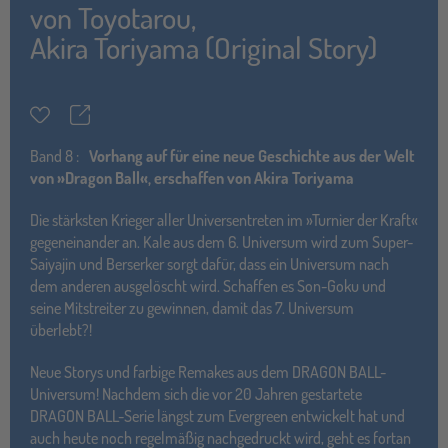
von
Toyotarou
,
Akira Toriyama (Original Story)
Teilen
Merkzettel
Band
8 :
Vorhang auf für eine neue Geschichte aus der Welt
von »Dragon Ball«, erschaffen von Akira Toriyama
Die stärksten Krieger aller Universentreten im »Turnier der Kraft«
gegeneinander an. Kale aus dem 6. Universum wird zum Super-
Saiyajin und Berserker sorgt dafür, dass ein Universum nach
dem anderen ausgelöscht wird. Schaffen es Son-Goku und
seine Mitstreiter zu gewinnen, damit das 7. Universum
überlebt?!
Neue Storys und farbige Remakes aus dem DRAGON BALL-
Universum! Nachdem sich die vor 20 Jahren gestartete
DRAGON BALL-Serie längst zum Evergreen entwickelt hat und
auch heute noch regelmäßig nachgedruckt wird, geht es fortan