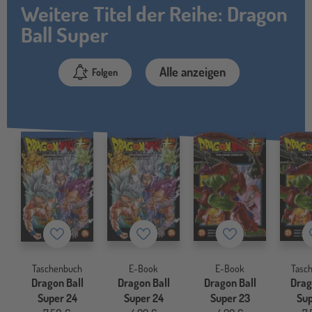
Weitere Titel der Reihe: Dragon
Ball Super
Alle anzeigen
Folgen
Merkzettel
Merkzettel
Merkzettel
Taschenbuch
E-Book
E-Book
Tasc
Dragon Ball
Dragon Ball
Dragon Ball
Drag
Super 24
Super 24
Super 23
Sup