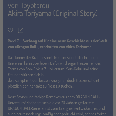
von
Toyotarou
,
Akira Toriyama (Original Story)
Teilen
Merkzettel
Band
7 :
Vorhang auf für eine neue Geschichte aus der Welt
von »Dragon Ball«, erschaffen von Akira Toriyama
Das Turnier der Kraft beginnt! Nur eines der teilnehmenden
Universen kann überleben. Dafür wird sogar Freezer Teil des
Teams von Son-Gokus 7. Universum! Son-Goku und seine
Freunde stürzen sich in
den Kampf mit den besten Kriegern – doch Freezer scheint
plötzlich den Kontakt zu Frost zu suchen…
Neue Storys und farbige Remakes aus dem DRAGON BALL-
Universum! Nachdem sich die vor 20 Jahren gestartete
DRAGON BALL-Serie längst zum Evergreen entwickelt hat und
auch heute noch regelmäßig nachgedruckt wird, geht es fortan