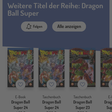
Weitere Titel der Reihe: Dragon
Ball Super
Alle anzeigen
Folgen
Merkzettel
Merkzettel
Merkzettel
E-Book
Taschenbuch
Taschenbuch
E-
Dragon Ball
Dragon Ball
Dragon Ball
Drag
Super 24
Super 24
Super 23
Sup