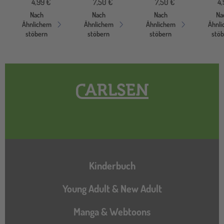
4,99 €
7,50 €
7,50 €
4,
Nach
Nach
Nach
Na
Ähnlichem
Ähnlichem
Ähnlichem
Ähnl
stöbern
stöbern
stöbern
stö
Hauptnavigation
Kinderbuch
Young Adult & New Adult
Manga & Webtoons