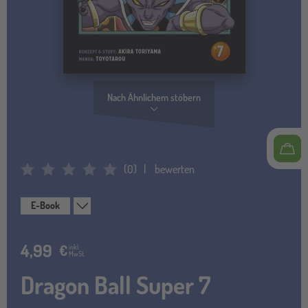
Nach Ähnlichem stöbern
(
0
)
bewerten
Average Rating: 0
E-Book
4,99
€
inkl.
MwSt.
Dragon Ball Super 7