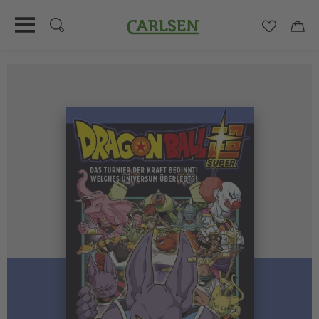
Carlsen
Merkzett
Car
Direkt
zum
Inhalt