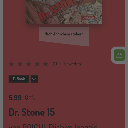
Nach Ähnlichem stöbern
(
0
)
bewerten
Average Rating: 0
E-Book
5,99
€
inkl.
MwSt.
Dr. Stone 15
von
BOICHI
,
Riichiro Inagaki