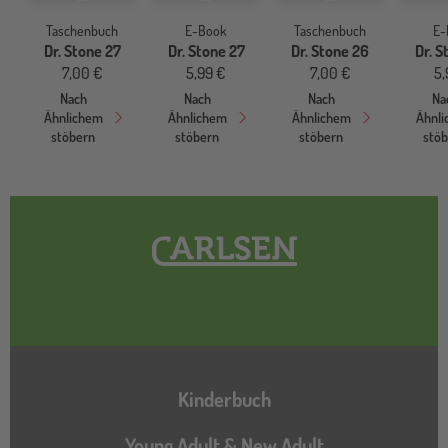
Taschenbuch
E-Book
Taschenbuch
E-
Dr. Stone 27
Dr. Stone 27
Dr. Stone 26
Dr. S
7,00 €
5,99 €
7,00 €
5,
Nach
Nach
Nach
Na
Ähnlichem
Ähnlichem
Ähnlichem
Ähnl
stöbern
stöbern
stöbern
stö
Hauptnavigation
Kinderbuch
Young Adult & New Adult