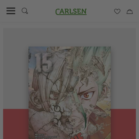
Carlsen
Merkzett
Car
Direkt
zum
Inhalt