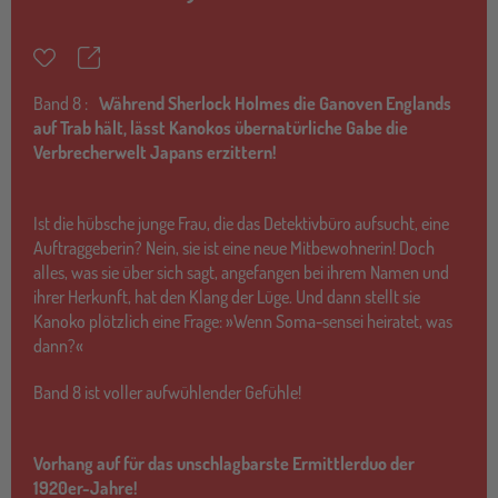
Teilen
Merkzettel
Band
8 :
Während Sherlock Holmes die Ganoven Englands
auf Trab hält, lässt Kanokos übernatürliche Gabe die
Verbrecherwelt Japans erzittern!
Ist die hübsche junge Frau, die das Detektivbüro aufsucht, eine
Auftraggeberin? Nein, sie ist eine neue Mitbewohnerin! Doch
alles, was sie über sich sagt, angefangen bei ihrem Namen und
ihrer Herkunft, hat den Klang der Lüge. Und dann stellt sie
Kanoko plötzlich eine Frage: »Wenn Soma-sensei heiratet, was
dann?«
Band 8 ist voller aufwühlender Gefühle!
Vorhang auf für das unschlagbarste Ermittlerduo der
1920er-Jahre!