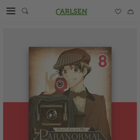
Carlsen
Merkzett
Car
Direkt
zum
Inhalt