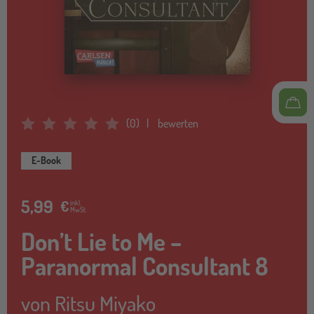
(
0
)
bewerten
Average Rating: 0
E-Book
5,99
€
inkl.
MwSt.
Don’t Lie to Me –
Paranormal Consultant 8
von
Ritsu Miyako