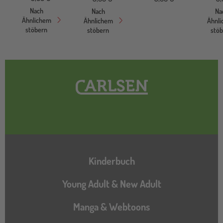
Nach
Nach
Na
Ähnlichem
Ähnlichem
Ähnl
stöbern
stöbern
stö
Hauptnavigation
Kinderbuch
Young Adult & New Adult
Manga & Webtoons