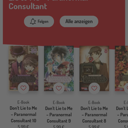
Consultant
Alle anzeigen
Folgen
Merkzettel
Merkzettel
Merkzettel
E-Book
E-Book
E-Book
E-
Don’t Lie to Me
Don’t Lie to Me
Don’t Lie to Me
Don’t 
– Paranormal
– Paranormal
– Paranormal
– Par
Consultant 10
Consultant 9
Consultant 8
Consu
5,99 €
5,99 €
5,99 €
5,