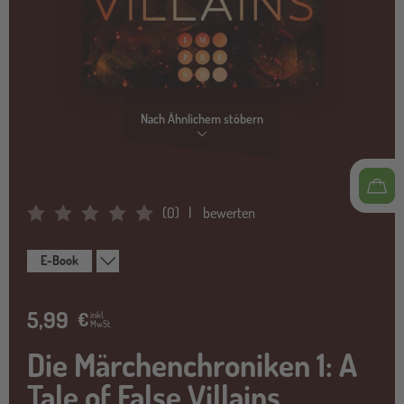
Nach Ähnlichem stöbern
(
0
)
bewerten
Average Rating: 0
E-Book
5,99
€
inkl.
MwSt.
Die Märchenchroniken 1: A
Tale of False Villains