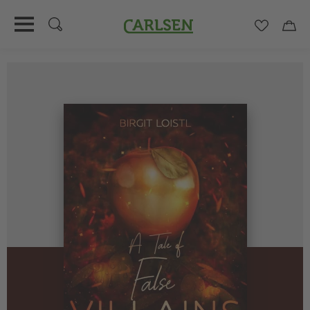
Carlsen
Merkzett
Car
Direkt
zum
Inhalt