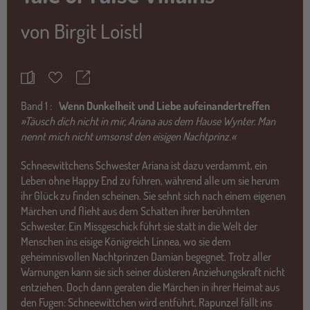
von
Birgit Loistl
Teilen
Merkzettel
Band
1 :
Wenn Dunkelheit und Liebe aufeinandertreffen
»Täusch dich nicht in mir, Ariana aus dem Hause Wynter. Man
nennt mich nicht umsonst den eisigen Nachtprinz.«
Schneewittchens Schwester Ariana ist dazu verdammt, ein
Leben ohne Happy End zu führen, während alle um sie herum
ihr Glück zu finden scheinen. Sie sehnt sich nach einem eigenen
Märchen und flieht aus dem Schatten ihrer berühmten
Schwester. Ein Missgeschick führt sie statt in die Welt der
Menschen ins eisige Königreich Linnea, wo sie dem
geheimnisvollen Nachtprinzen Damian begegnet. Trotz aller
Warnungen kann sie sich seiner düsteren Anziehungskraft nicht
entziehen. Doch dann geraten die Märchen in ihrer Heimat aus
den Fugen: Schneewittchen wird entführt, Rapunzel fällt ins