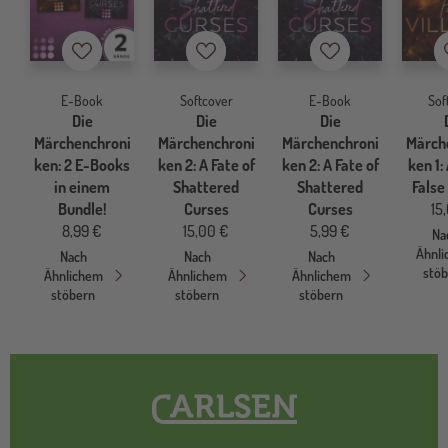
Merkzettel
Merkzettel
Merkzettel
E-Book
Softcover
E-Book
Sof
Die
Die
Die
Märchenchroni
Märchenchroni
Märchenchroni
Märch
ken: 2 E-Books
ken 2: A Fate of
ken 2: A Fate of
ken 1:
in einem
Shattered
Shattered
False 
Bundle!
Curses
Curses
15
8,99 €
15,00 €
5,99 €
Na
Ähnl
Nach
Nach
Nach
stö
Ähnlichem
Ähnlichem
Ähnlichem
stöbern
stöbern
stöbern