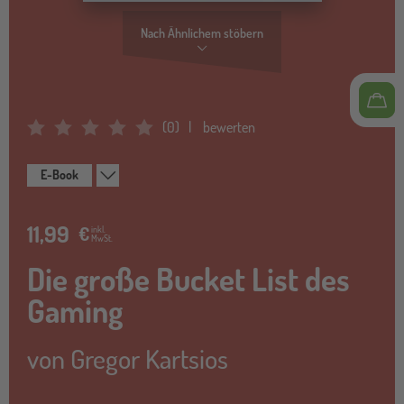
Nach Ähnlichem stöbern
(
0
)
bewerten
Average Rating: 0
E-Book
11,99
€
inkl.
MwSt.
Die große Bucket List des
Gaming
von
Gregor Kartsios