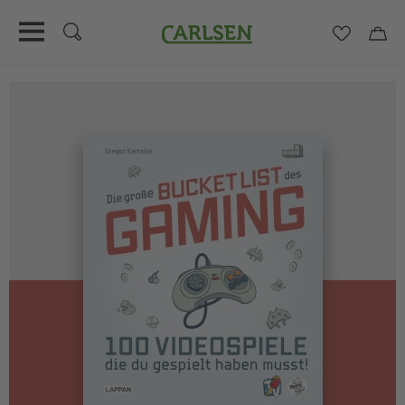
Carlsen
Merkzett
Car
Direkt
zum
Inhalt