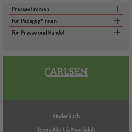
Pressestimmen
Für Pädagog*innen
Für Presse und Handel
Hauptnavigation
Kinderbuch
Young Adult & New Adult