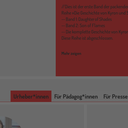
//Dies ist der erste Band der packen
Reihe »Die Geschichte von Kyron und S
-- Band 1: Daughter of Shades
-- Band 2: Son of Flames
-- Die komplette Geschichte von Kyron
Diese Reihe ist abgeschlossen.
Mehr zeigen
Urheber*innen
Für Pädagog*innen
Für Presse