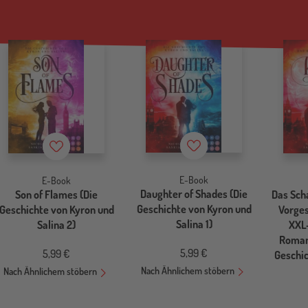
Merkzettel
Merkzettel
E-Book
E-Book
Daughter of Shades (Die
Son of Flames (Die
Das Sch
Geschichte von Kyron und
Geschichte von Kyron und
Vorges
Salina 1)
Salina 2)
XXL
Roman
5,99 €
5,99 €
Geschic
Nach Ähnlichem stöbern
Nach Ähnlichem stöbern