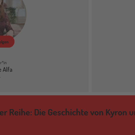
olgen
r*in
e Alfa
der Reihe: Die Geschichte von Kyron u