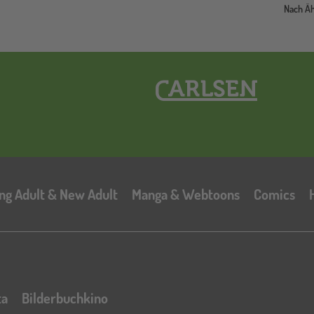
Nach Ä
Hauptnavigation
ng Adult & New Adult
Manga & Webtoons
Comics
ta
Bilderbuchkino