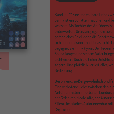
Band
1 :
**Eine undenkbare Liebe zwi
Salina ist ein Schattenmädchen und be
Wassers. Als Tochter des Anführers ist
unterworfen. Grenzen, gegen die sie um 
gefährliches Spiel, denn die Schattenw
sich erinnern kann, macht das Licht J
begegnet sie ihm – Kyron. Der Feuerma
Salina fangen und seinem Vater bring
ern
Lichtwesen. Doch die tiefen Gefühle, di
zögern. Und plötzlich verliert alles, w
Bedeutung …
Berührend, außergewöhnlich und fa
Eine verbotene Liebe zwischen den Kin
Anführer mitten im urbanen London. 
der Feder von Nicole Alfa, der Autorin 
Elfen«. Im starken Autorinnenduo mi
Reymann.