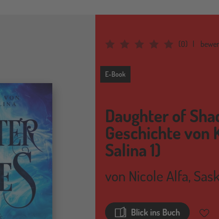
(
0
)
bewer
Average Rating: 0
E-Book
E-Book
Daughter of Sha
Geschichte von 
Salina 1)
von
Nicole Alfa
,
Sas
Blick ins Buch
Merkz