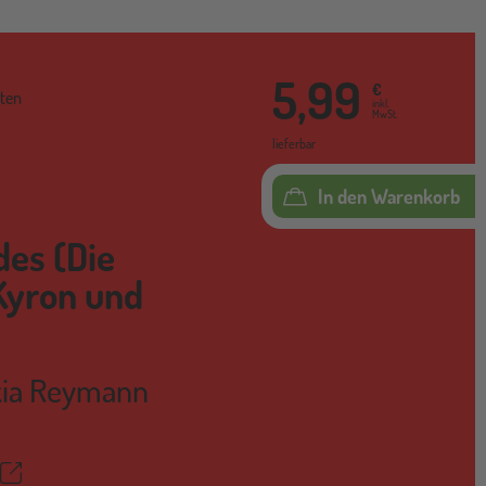
5,99
€
ten
inkl.
MwSt.
lieferbar
In den Warenkorb
des (Die
Kyron und
kia Reymann
Teilen
ettel