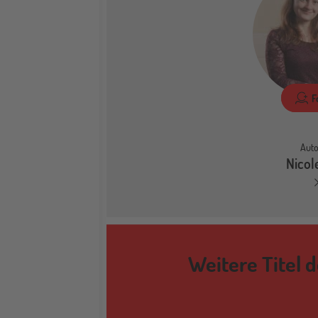
F
Auto
Nicol
Weitere Titel 