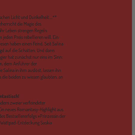
schen Licht und Dunkelheit …**
herrscht die Magie des
 ihr Leben strengen Regeln
jeden Preis rebellieren will. Ein
esen haben einen Feind. Seit Salina
agd auf die Schatten. Und dann
gier hat zunächst nur eins im Sinn:
en, dem Anführer der
e Salina in ihm auslöst, lassen ihn
as die beiden zu wissen glaubten, an
ntastisch!
dern zweier verfeindeter
Ein neues Romantasy-Highlight aus
des Bestsellererfolgs »Prinzessin der
t Wattpad-Entdeckung Saskia