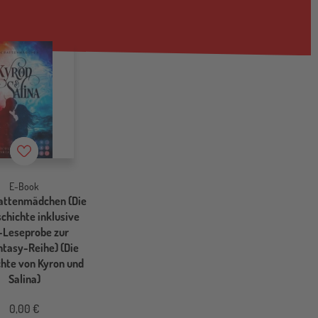
Merkzettel
E-Book
attenmädchen (Die
chichte inklusive
-Leseprobe zur
tasy-Reihe) (Die
hte von Kyron und
Salina)
0,00 €