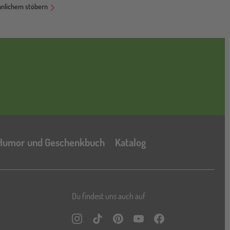
hnlichem stöbern
Katalog
Humor und Geschenkbuch
Katalog
Du findest uns auch auf
Instagram
TikTok
Pinterest
YouTube
Facebook