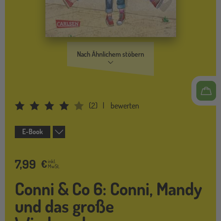
Nach Ähnlichem stöbern
(
2
)
bewerten
Average Rating: 3.5
E-Book
7,99
€
inkl.
MwSt.
Conni & Co 6: Conni, Mandy
und das große