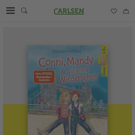
Carlsen
Merkzett
Car
Direkt
zum
Inhalt