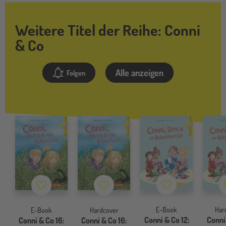
Weitere Titel der Reihe: Conni
& Co
Alle anzeigen
Folgen
Merkzettel
Merkzettel
Merkzettel
E-Book
Har
E-Book
Hardcover
Conni & Co 12:
Conni 
Conni & Co 16:
Conni & Co 16: