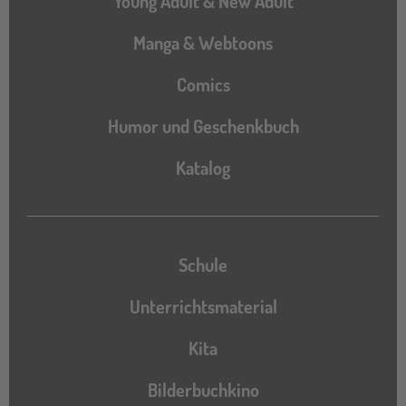
Young Adult & New Adult
Manga & Webtoons
Comics
Humor und Geschenkbuch
Katalog
Katalog
Schule
Unterrichtsmaterial
Kita
Bilderbuchkino