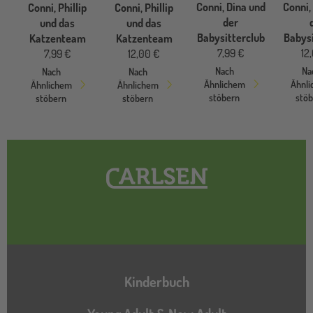
Conni, Dina und
Conni,
Conni, Phillip
Conni, Phillip
der
und das
und das
Babysitterclub
Babysi
Katzenteam
Katzenteam
7,99 €
12
7,99 €
12,00 €
Nach
Na
Nach
Nach
Ähnlichem
Ähnl
Ähnlichem
Ähnlichem
stöbern
stö
stöbern
stöbern
Hauptnavigation
Kinderbuch