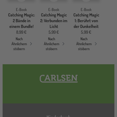
E-Book
E-Book
E-Book
Catching Magic:
Catching Magic
Catching Magic
2 Bände in
2: Verbunden im
1: Berührt von
einem Bundle!
Licht
der Dunkelheit
8,99 €
5,99 €
5,99 €
Nach
Nach
Nach
Ähnlichem
Ähnlichem
Ähnlichem
stöbern
stöbern
stöbern
Hauptnavigation