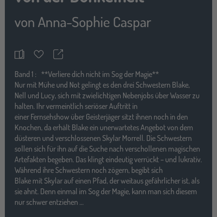
von
Anna-Sophie Caspar
Teilen
Merkzettel
Band
1 :
**Verliere dich nicht im Sog der Magie**
Nur mit Mühe und Not gelingt es den drei Schwestern Blake,
Nell und Lucy, sich mit zwielichtigen Nebenjobs über Wasser zu
halten. Ihr vermeintlich seriöser Auftritt in
einer Fernsehshow über Geisterjäger sitzt ihnen noch in den
Knochen, da erhält Blake ein unerwartetes Angebot von dem
düsteren und verschlossenen Skylar Morrell. Die Schwestern
sollen sich für ihn auf die Suche nach verschollenen magischen
Artefakten begeben. Das klingt eindeutig verrückt – und lukrativ.
Während ihre Schwestern noch zögern, begibt sich
Blake mit Skylar auf einen Pfad, der weitaus gefährlicher ist, als
sie ahnt. Denn einmal im Sog der Magie, kann man sich diesem
nur schwer entziehen …