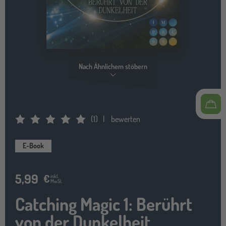
Nach Ähnlichem stöbern
(
1
)
bewerten
Average Rating: 5
E-Book
5,99
€
inkl.
MwSt.
Catching Magic 1: Berührt
von der Dunkelheit