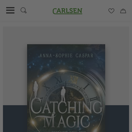
Carlsen
Merkzett
Car
Direkt
zum
Inhalt