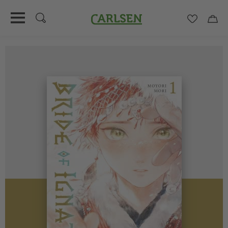
Carlsen
Merkzett
Car
Direkt
zum
Inhalt