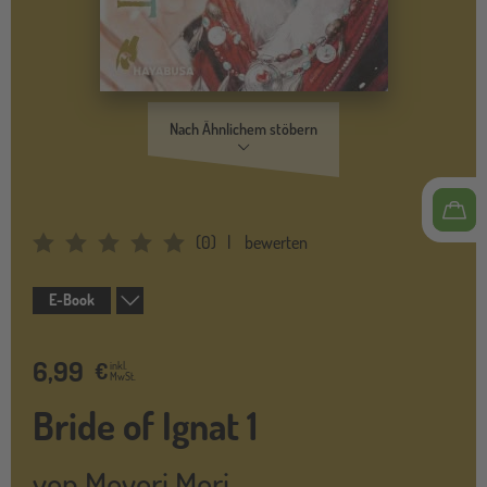
Nach Ähnlichem stöbern
(
0
)
bewerten
Average Rating: 0
E-Book
6,99
€
inkl.
MwSt.
Bride of Ignat 1
von
Moyori Mori