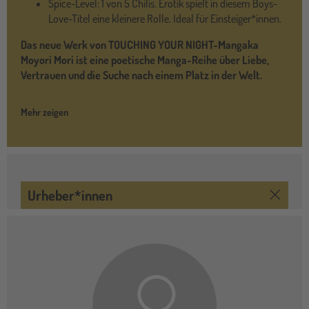
Spice-Level: 1 von 5 Chilis. Erotik spielt in diesem Boys-
Love-Titel eine kleinere Rolle. Ideal für Einsteiger*innen.
Das neue Werk von TOUCHING YOUR NIGHT-Mangaka
Moyori Mori ist eine poetische Manga-Reihe über Liebe,
Vertrauen und die Suche nach einem Platz in der Welt.
Mehr zeigen
Urheber*innen