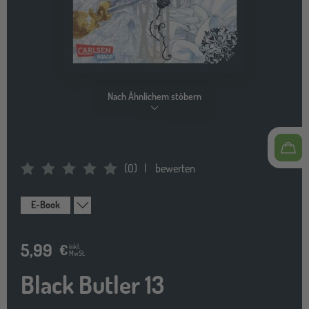
Nach Ähnlichem stöbern
(
0
)
bewerten
Average Rating: 0
E-Book
5,99
€
inkl.
MwSt.
Black Butler 13