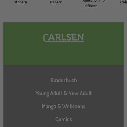
Ähnlichem
stöbern
stöbern
stö
stöbern
Hauptnavigation
Kinderbuch
Young Adult & New Adult
Manga & Webtoons
Comics