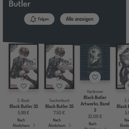
Butler
Alle anzeigen
Folgen
Merkzettel
Merkzettel
Merkzettel
Hardcover
Black Butler
E-Book
Taschenbuch
E-
Artworks, Band
Black Butler 35
Black Butler 35
Black 
3
5,99 €
7,50 €
5,
32,00 €
Nach
Nach
Na
Nach
Ähnlichem
Ähnlichem
Ähnl