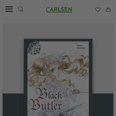
Carlsen
Merkzett
Car
Direkt
zum
Inhalt