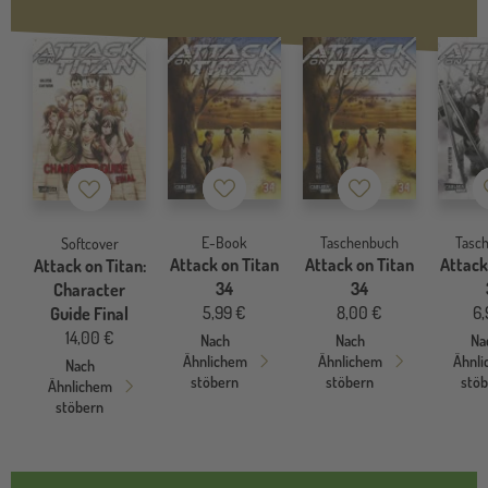
Merkzettel
Merkzettel
Merkzettel
E-Book
Taschenbuch
Tasc
Softcover
Attack on Titan
Attack on Titan
Attack
Attack on Titan:
34
34
Character
5,99 €
8,00 €
6,
Guide Final
14,00 €
Nach
Nach
Na
Ähnlichem
Ähnlichem
Ähnl
Nach
stöbern
stöbern
stö
Ähnlichem
stöbern