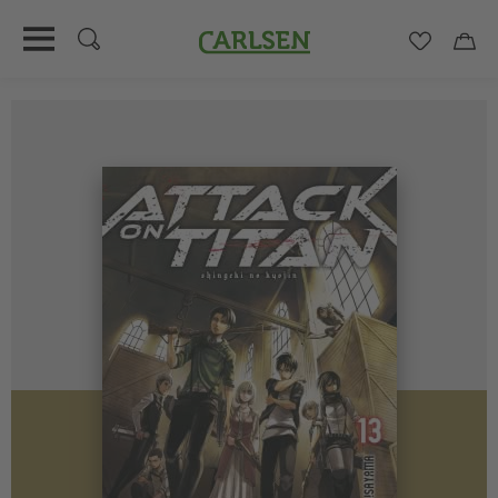
Carlsen
Merkzett
Car
Direkt
zum
Inhalt