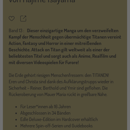
Teilen
Merkzettel
Band
13 :
Dieser einzigartige Manga um den verzweifelten
Kampf der Menschheit gegen übermächtige Titanen vereint
Action, Fantasy und Horror in einer mitreißenden
Geschichte. Attack on Titan gilt weltweit als einer der
beliebtesten Titel und sorgt auch als Anime, Realfilm und
mit diversen Videospielen für Furore!
Die Erde gehört riesigen Menschenfressern: den TITANEN!
Eren und Christa sind dank des Aufklärungstrupps wieder in
Sicherheit – Reiner, Berthold und Ymir sind geflohen. Die
Rückeroberung von Mauer Maria rückt in greifbare Nähe.
Für Leser*innen ab 16 Jahren
Abgeschlossen in 34 Bänden
Edle Deluxe-Edition im Hardcover erhältlich
Mehrere Spin-off-Serien und Guidebooks