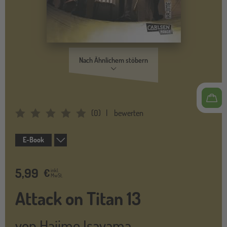
Nach Ähnlichem stöbern
(
0
)
bewerten
Average Rating: 0
E-Book
5,99
€
inkl.
MwSt.
Attack on Titan 13
von
Hajime Isayama