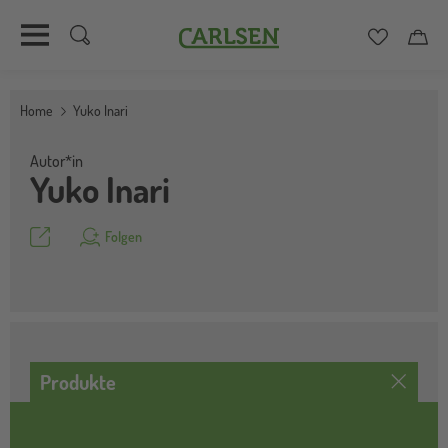
Carlsen
Merkzett
Car
Direkt
zum
Home
Yuko Inari
Inhalt
Autor*in
Yuko Inari
Teilen
Folgen
Produkte