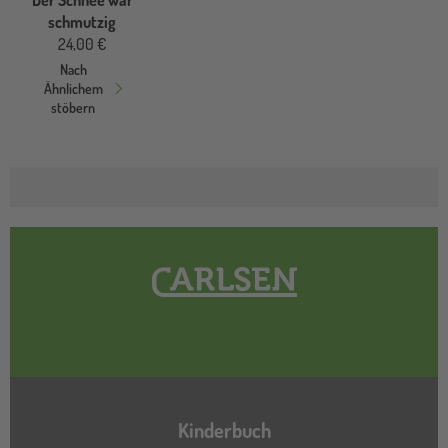
Der Schnee war
schmutzig
24,00 €
Nach
Ähnlichem
stöbern
Hauptnavigation
Kinderbuch