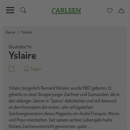
Carlsen
Merkzett
Car
Direkt
zum
Home
Yslaire
Inhalt
Illustrator*in
Yslaire
Teilen
Folgen
Yslaire, bürgerlich Bernard Hislaire, wurde 1957 geboren. Er
gehörte zu einer Gruppe junger Zeichner und Szenaristen, die in
den siebziger Jahren in "Spirou" debütierten und sich bewusst
an den Konzepten der ersten, sehr erfolgreichen
Zeichnergeneration dieses Magazins um André Franquin, Morris
und Peyo orientierten. Seit seinem achten Lebensjahr hatte
Hislaire Zeichenunterricht genommen, späte
...