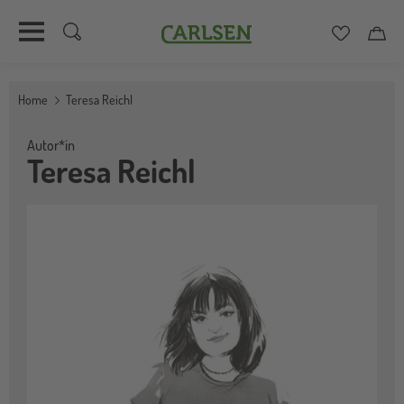
Carlsen
Merkzett
Car
Direkt
zum
Home
Teresa Reichl
Inhalt
Autor*in
Teresa Reichl