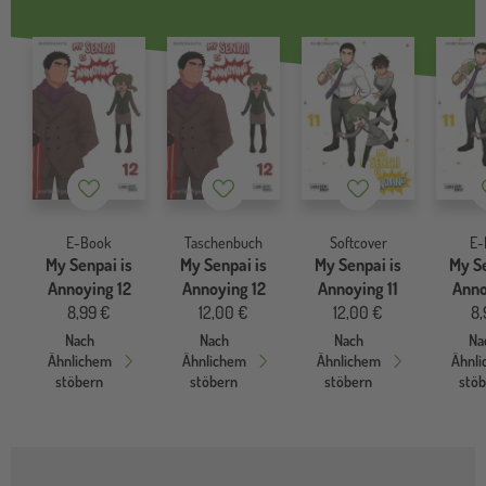
Merkzettel
Merkzettel
Merkzettel
E-Book
Taschenbuch
Softcover
E-
My Senpai is
My Senpai is
My Senpai is
My Se
Annoying 12
Annoying 12
Annoying 11
Anno
8,99 €
12,00 €
12,00 €
8,
Nach
Nach
Nach
Na
Ähnlichem
Ähnlichem
Ähnlichem
Ähnl
stöbern
stöbern
stöbern
stö