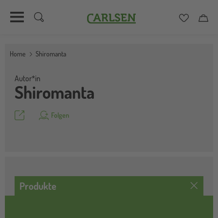
Carlsen
Merkzett
Car
Direkt
zum
Home
Shiromanta
Inhalt
Autor*in
Shiromanta
Teilen
Folgen
Produkte