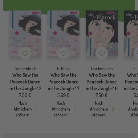
Merkzettel
Merkzettel
Merkzettel
Taschenbuch
E-Book
Taschenbuch
E-
Who Saw the
Who Saw the
Who Saw the
Who 
Peacock Dance
Peacock Dance
Peacock Dance
Peaco
in the Jungle? 7
in the Jungle? 7
in the Jungle? 6
in the 
7,50 €
5,99 €
7,50 €
5,
Nach
Nach
Nach
Na
Ähnlichem
Ähnlichem
Ähnlichem
Ähnl
stöbern
stöbern
stöbern
stö