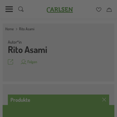
Carlsen
Merkzett
Car
Direkt
zum
Home
Rito Asami
Inhalt
Autor*in
Rito Asami
Teilen
Folgen
Produkte