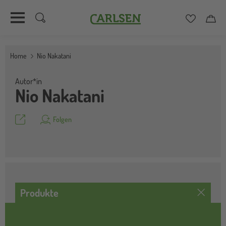
Carlsen
Merkzett
Car
Direkt
zum
Home
Nio Nakatani
Inhalt
Autor*in
Nio Nakatani
Teilen
Folgen
Produkte