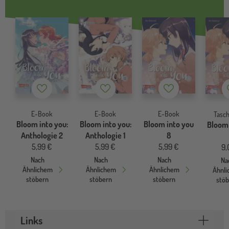
Merkzettel
Merkzettel
Merkzettel
E-Book
E-Book
E-Book
Tasc
Bloom into you:
Bloom into you:
Bloom into you
Bloom 
Anthologie 2
Anthologie 1
8
5,99 €
5,99 €
5,99 €
9,
Nach
Nach
Nach
Na
Ähnlichem
Ähnlichem
Ähnlichem
Ähnl
stöbern
stöbern
stöbern
stö
Links