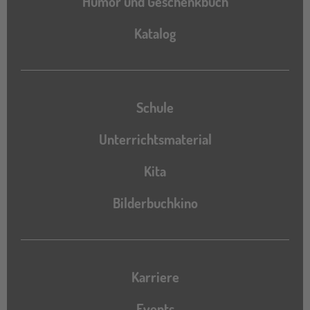
Humor und Geschenkbuch
Katalog
Katalog
Schule
Unterrichtsmaterial
Kita
Bilderbuchkino
Karriere
Events