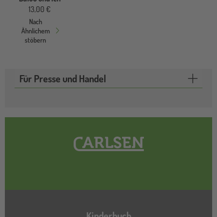
13,00 €
Nach
Ähnlichem
stöbern
Für Presse und Handel
Hauptnavigation
Kinderbuch