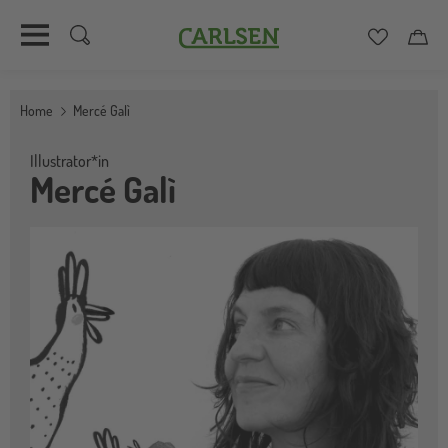
Carlsen
Merkzett
Car
Direkt
zum
Home
Mercé Galì
Inhalt
Illustrator*in
Mercé Galì