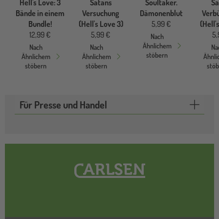
Hell's Love: 3
Satans
Soultaker.
Sa
Bände in einem
Versuchung
Dämonenblut
Verb
Bundle!
(Hell's Love 3)
5,99 €
(Hell'
12,99 €
5,99 €
5,
Nach
Ähnlichem
Nach
Nach
Na
stöbern
Ähnlichem
Ähnlichem
Ähnl
stöbern
stöbern
stö
Für Presse und Handel