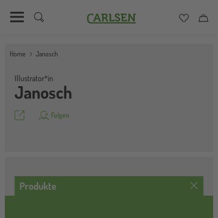
Carlsen
Merkzett
Car
Direkt
zum
Home
Janosch
Inhalt
Illustrator*in
Janosch
Teilen
Folgen
Produkte