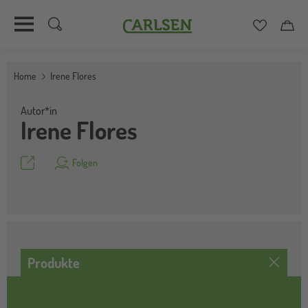
Carlsen
Merkzett
Car
Direkt
zum
Home
Irene Flores
Inhalt
Autor*in
Irene Flores
Teilen
Folgen
Produkte