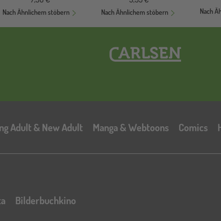
Nach Ä
Nach Ähnlichem stöbern
Nach Ähnlichem stöbern
Hauptnavigation
ng Adult & New Adult
Manga & Webtoons
Comics
ta
Bilderbuchkino