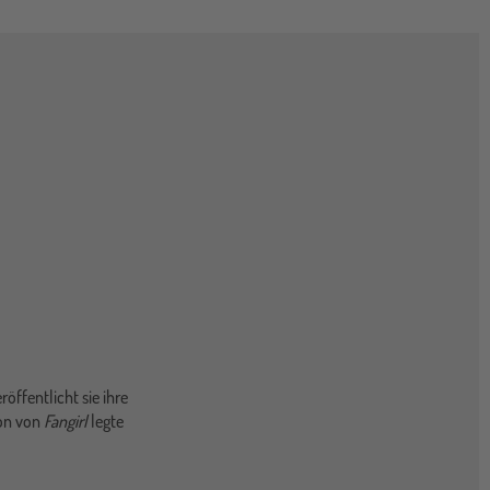
öffentlicht sie ihre
ion von
Fangirl
legte