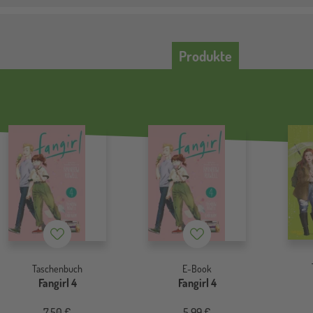
Produkte
Merkzettel
Merkzettel
Taschenbuch
E-Book
Fangirl 4
Fangirl 4
7,50 €
5,99 €