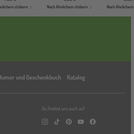
hnlichem stöbern
Nach Ähnlichem stöbern
Nach Ähnlichem
Katalog
Humor und Geschenkbuch
Katalog
Du findest uns auch auf
Instagram
TikTok
Pinterest
YouTube
Facebook