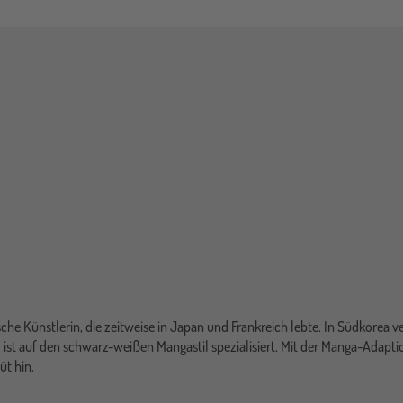
che Künstlerin, die zeitweise in Japan und Frankreich lebte. In Südkorea ver
d ist auf den schwarz-weißen Mangastil spezialisiert. Mit der Manga-Adapt
üt hin.