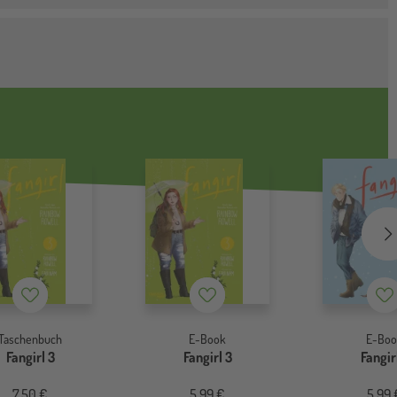
Merkzettel
Merkzettel
Me
Taschenbuch
E-Book
E-Boo
Fangirl 3
Fangirl 3
Fangir
7,50 €
5,99 €
5,99 