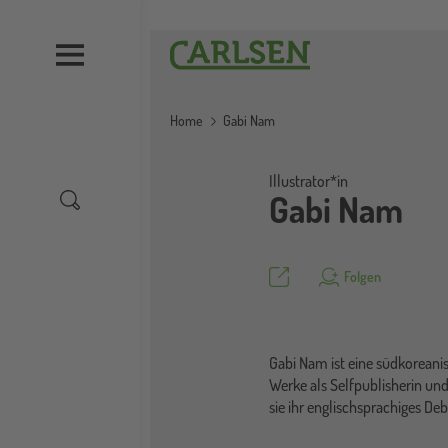
Direkt
zum
Carlsen
Inhalt
Home
Gabi Nam
Illustrator*in
Gabi Nam
Teilen
Folgen
Gabi Nam ist eine südkoreanis
Werke als Selfpublisherin un
sie ihr englischsprachiges Deb