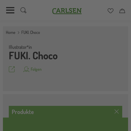
Carlsen
Merkzett
Car
Direkt
zum
Home
FUKI. Choco
Inhalt
Illustrator*in
FUKI. Choco
Teilen
Folgen
Produkte