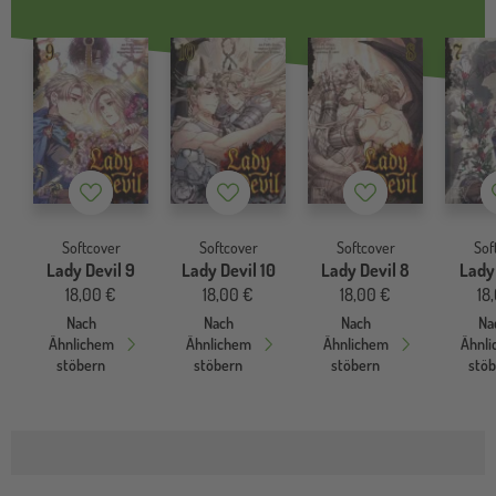
Merkzettel
Merkzettel
Merkzettel
Softcover
Softcover
Softcover
Sof
Lady Devil 9
Lady Devil 10
Lady Devil 8
Lady 
18,00 €
18,00 €
18,00 €
18
Nach
Nach
Nach
Na
Ähnlichem
Ähnlichem
Ähnlichem
Ähnl
stöbern
stöbern
stöbern
stö