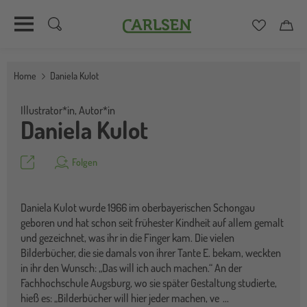
Carlsen
Merkzett
Car
Direkt
zum
Home
Daniela Kulot
Inhalt
Illustrator*in,
Autor*in
Daniela Kulot
Teilen
Folgen
Daniela Kulot wurde 1966 im oberbayerischen Schongau
geboren und hat schon seit frühester Kindheit auf allem gemalt
und gezeichnet, was ihr in die Finger kam. Die vielen
Bilderbücher, die sie damals von ihrer Tante E. bekam, weckten
in ihr den Wunsch: „Das will ich auch machen.“ An der
Fachhochschule Augsburg, wo sie später Gestaltung studierte,
hieß es: „Bilderbücher will hier jeder machen, ve
...