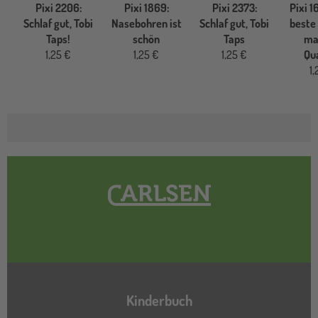
Pixi 2206:
Pixi 1869:
Pixi 2373:
Pixi 1
Schlaf gut, Tobi
Nasebohren ist
Schlaf gut, Tobi
beste
Taps!
schön
Taps
ma
1,25 €
1,25 €
1,25 €
Qu
1,
Hauptnavigation
Kinderbuch