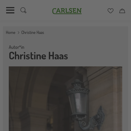
Carlsen
Merkzett
Car
Direkt
zum
Home
Christine Haas
Inhalt
Autor*in
Christine Haas