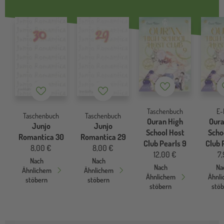
Merkzettel
Merkzettel
Merkzettel
Taschenbuch
E-
Taschenbuch
Taschenbuch
Ouran High
Oura
Junjo
Junjo
School Host
Scho
Romantica 30
Romantica 29
Club Pearls 9
Club 
8,00 €
8,00 €
12,00 €
7,
Nach
Nach
Nach
Na
Ähnlichem
Ähnlichem
Ähnlichem
Ähnl
stöbern
stöbern
stöbern
stö