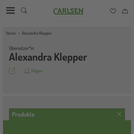
Carlsen
Merkzett
Car
Direkt
zum
Home
Alexandra Klepper
Inhalt
Übersetzer*in
Alexandra Klepper
Teilen
Folgen
Produkte