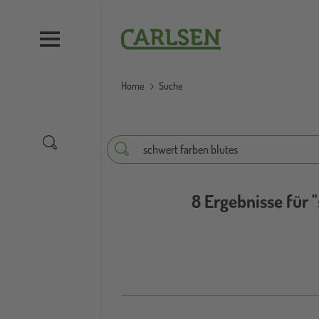
Direkt
zum
Carlsen
Inhalt
Home
Suche
Suche
Suche
8 Ergebnisse für 