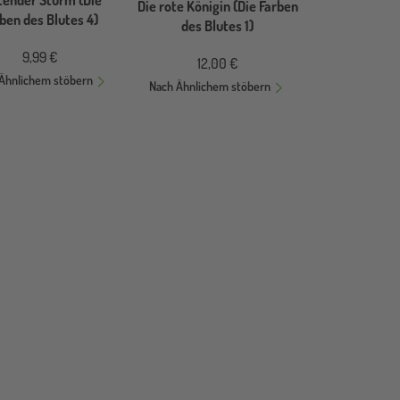
ender Sturm (Die
Die rote Königin (Die Farben
ben des Blutes 4)
des Blutes 1)
9,99 €
12,00 €
Ähnlichem stöbern
Nach Ähnlichem stöbern