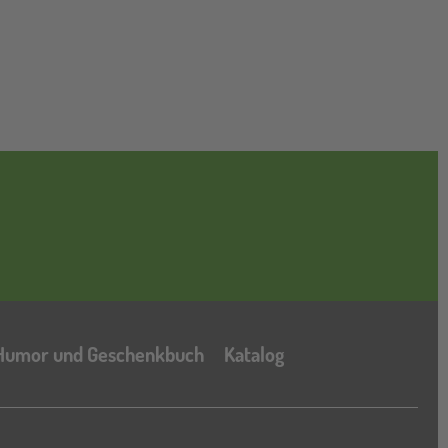
Katalog
Humor und Geschenkbuch
Katalog