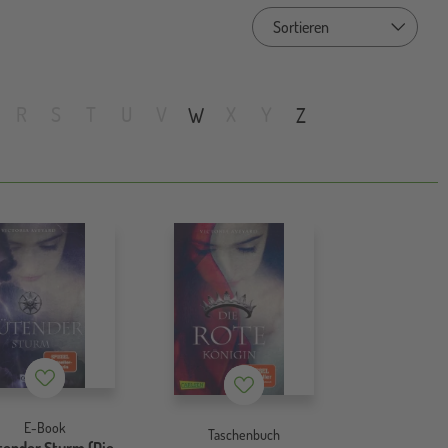
Sort by
R
S
T
U
V
X
Y
W
Z
Merkzettel
Merkzettel
E-Book
Taschenbuch