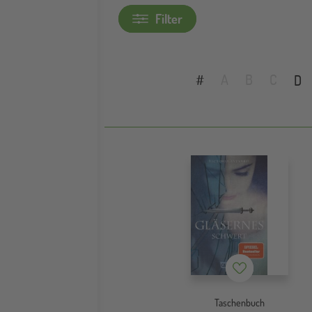
Filter
A
B
C
#
D
Merkzettel
Taschenbuch