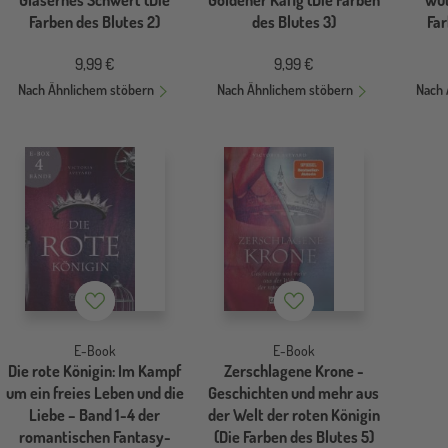
Gläsernes Schwert (Die
Goldener Käfig (Die Farben
Wüt
Farben des Blutes 2)
des Blutes 3)
Far
9,99 €
9,99 €
Nach Ähnlichem stöbern
Nach Ähnlichem stöbern
Nach 
Merkzettel
Merkzettel
E-Book
E-Book
Die rote Königin: Im Kampf
Zerschlagene Krone -
um ein freies Leben und die
Geschichten und mehr aus
Liebe – Band 1-4 der
der Welt der roten Königin
romantischen Fantasy-
(Die Farben des Blutes 5)