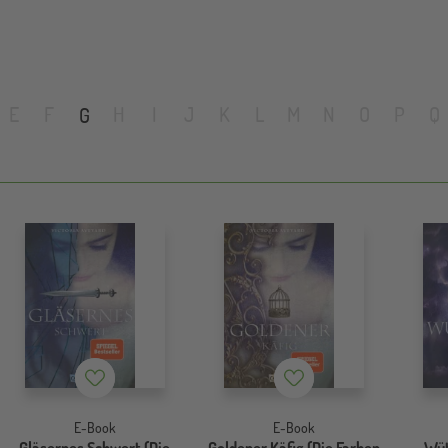
E
F
H
I
J
K
L
M
N
O
P
Q
G
Merkzettel
Merkzettel
E-Book
E-Book