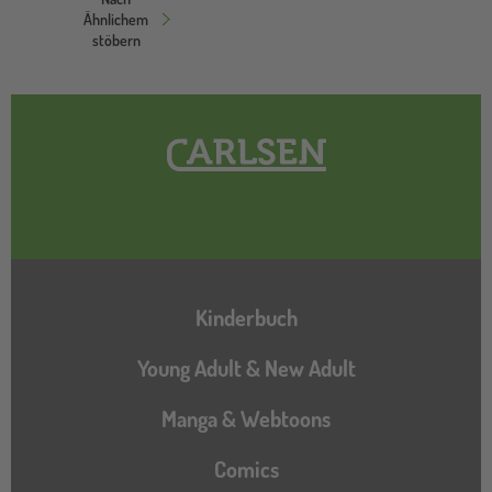
Ähnlichem
stöbern
Hauptnavigation
Kinderbuch
Young Adult & New Adult
Manga & Webtoons
Comics