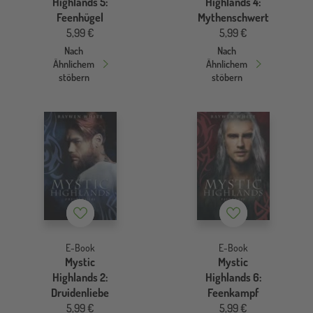
Highlands 5:
Highlands 4:
Feenhügel
Mythenschwert
5,99 €
5,99 €
Nach
Nach
Ähnlichem
Ähnlichem
stöbern
stöbern
Merkzettel
Merkzettel
E-Book
E-Book
Mystic
Mystic
Highlands 2:
Highlands 6:
Druidenliebe
Feenkampf
5,99 €
5,99 €