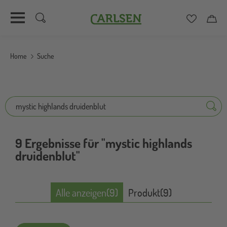
Carlsen
Merkzett
Car
Direkt
zum
Home
Suche
Inhalt
Suche
Suche
9 Ergebnisse für "mystic highlands
druidenblut"
Alle anzeigen
(9)
Produkt
(9)