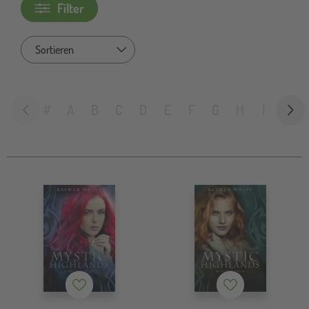
Filter
Sort by
#
A
B
C
D
E
F
G
H
I
J
Merkzettel
Merkzettel