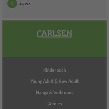
Zurück
Hauptnavigation
Kinderbuch
Young Adult & New Adult
Manga & Webtoons
Comics