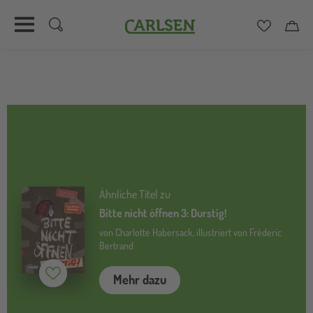
Carlsen
Merkzett
Car
Direkt
zum
Inhalt
Ähnliche Titel zu
Bitte nicht öffnen 3: Durstig!
von Charlotte Habersack, illustriert von Fréderic
Bertrand
Merken (
inaktiv
)
Mehr dazu