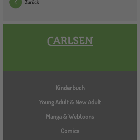
Zurück
Hauptnavigation
Kinderbuch
Young Adult & New Adult
Manga & Webtoons
Comics