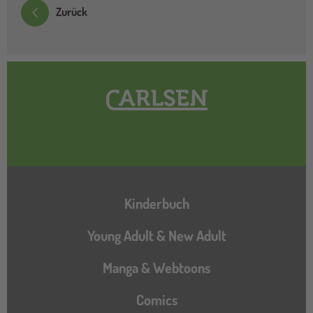
Zurück
Hauptnavigation
Kinderbuch
Young Adult & New Adult
Manga & Webtoons
Comics