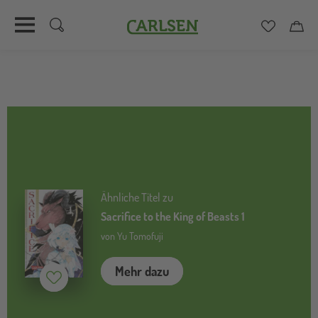
Carlsen
Merkzett
Car
Direkt
zum
Inhalt
Ähnliche Titel zu
Sacrifice to the King of Beasts 1
von Yu Tomofuji
Mehr dazu
Merken (
inaktiv
)