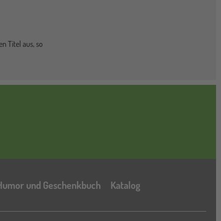
n Titel aus, so
Katalog
Humor und Geschenkbuch
Katalog