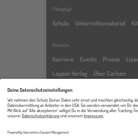
Pädagogik
Schule
Unterrichtsmaterial
Ki
Business
Karriere
Events
Presse
Lize
Lappan Verlag
Über Carlsen
Profil
Service & Rechtliches
Newsletter
FAQ & Hilfe
Kontak
Merkzettel
Barrierefreiheitserklärung
Cart