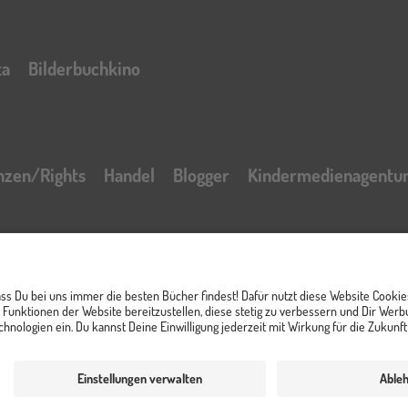
ta
Bilderbuchkino
nzen/Rights
Handel
Blogger
Kindermedienagentu
t
Impressum
AGB Online Shop
Datenschutzerklär