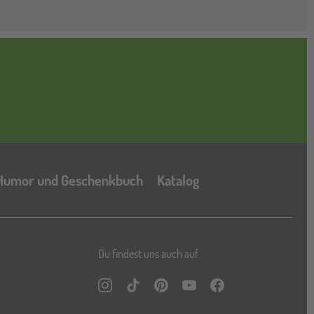
Katalog
Humor und Geschenkbuch
Katalog
Du findest uns auch auf
Instagram
TikTok
Pinterest
YouTube
Facebook