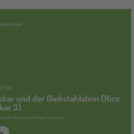
töberhistorie
tel zu
skar und der Diebstahlstein (Rico
kar 3)
inhöfel, illustriert von Peter Schössow
zu