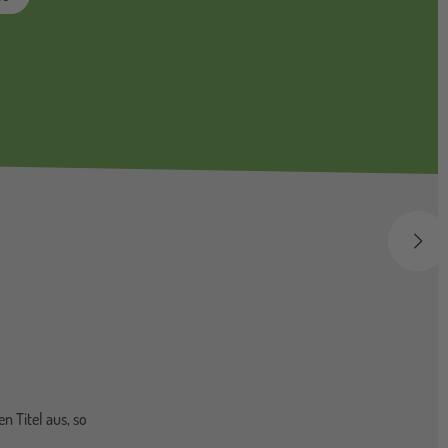
weit
n Titel aus, so