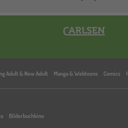
Hauptnavigation
ng Adult & New Adult
Manga & Webtoons
Comics
ta
Bilderbuchkino