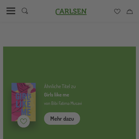
Carlsen
Merkzett
Car
Direkt
zum
Inhalt
Ähnliche Titel zu
Girls like me
von Bibi Fatima Musavi
Mehr dazu
Merken (
inaktiv
)