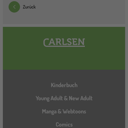
Zurück
Hauptnavigation
Kinderbuch
Young Adult & New Adult
Manga & Webtoons
Comics